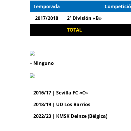
Temporada
Competici
2017/2018
2º División «B»
TOTAL
– Ninguno
2016/17 | Sevilla FC «C»
2018/19 | UD Los Barrios
2022/23 | KMSK Deinze (Bélgica)