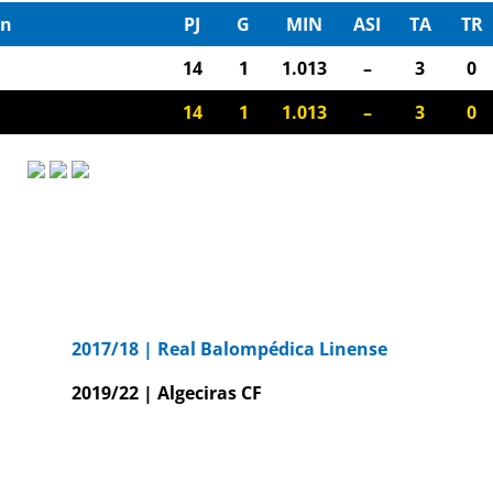
ón
PJ
G
MIN
ASI
TA
TR
14
1
1.013
–
3
0
14
1
1.013
–
3
0
2017/18 | Real Balompédica Linense
2019/22 | Algeciras CF