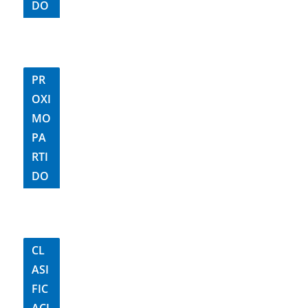
DO
PR
OXI
MO
PA
RTI
DO
CL
ASI
FIC