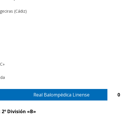
geciras (Cádiz)
«C»
ada
Real Balompédica Linense
0
 2º División «B»