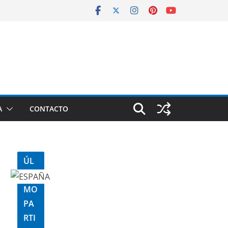
A
CONTACTO
ÚL
TI
MO
PA
RTI