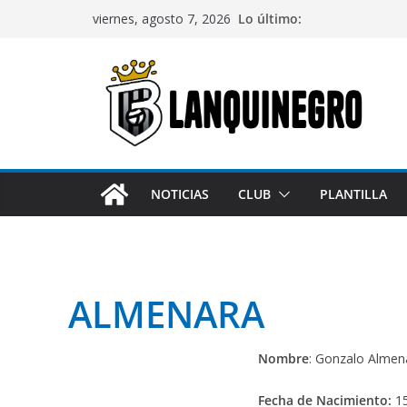
Saltar
Lo último:
viernes, agosto 7, 2026
al
contenido
NOTICIAS
CLUB
PLANTILLA
ALMENARA
Nombre
: Gonzalo Almen
Fecha de Nacimiento:
15