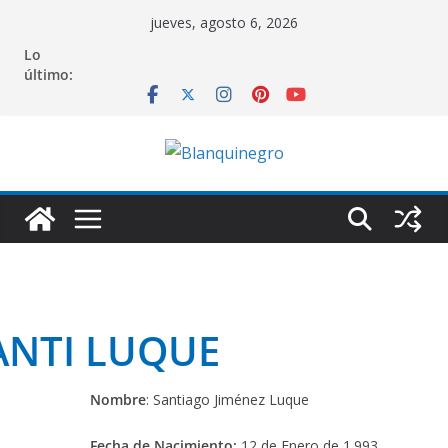
Saltar
jueves, agosto 6, 2026
al
Lo
contenido
último:
ANTI LUQUE
Nombre
: Santiago Jiménez Luque
Fecha de Nacimiento:
12 de Enero de 1.993