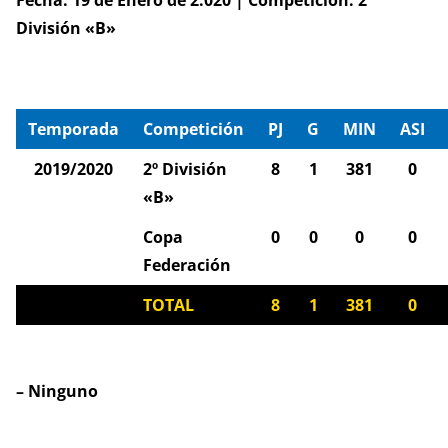
Fecha: 19 de Enero de 2.020 | Competición: 2º
División «B»
Temporada
Competición
PJ
G
MIN
ASI
2019/2020
2º División
8
1
381
0
«B»
Copa
0
0
0
0
Federación
TOTAL
8
1
381
0
– Ninguno