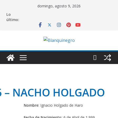
Saltar
domingo, agosto 9, 2026
al
Lo
contenido
último:
6 – NACHO HOLGADO
Nombre
: Ignacio Holgado de Haro
Fecha de Nacimiento:
6 de Abril de 1.999