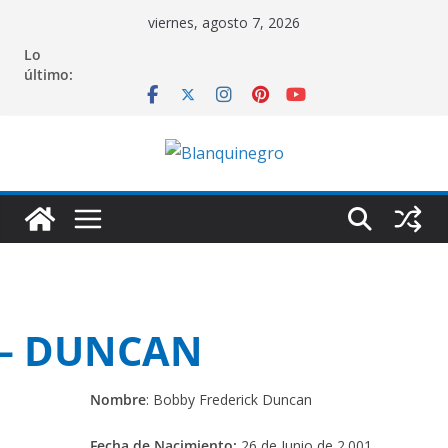
Saltar
viernes, agosto 7, 2026
al
Lo
contenido
último:
 – DUNCAN
Nombre
: Bobby Frederick Duncan
Fecha de Nacimiento:
26 de Junio de 2.001