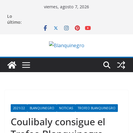
Saltar
viernes, agosto 7, 2026
al
Lo
contenido
último:
2021/22
BLANQUINEGRO
NOTICIAS
TROFEO BLANQUINEGRO
Coulibaly consigue el