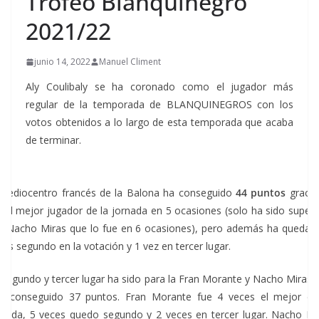
Trofeo Blanquinegro
2021/22
junio 14, 2022
Manuel Climent
Aly Coulibaly se ha coronado como el jugador más
regular de la temporada de BLANQUINEGROS con los
votos obtenidos a lo largo de esta temporada que acaba
de terminar.
 mediocentro francés de la Balona ha conseguido
44 puntos
gracia
r el mejor jugador de la jornada en 5 ocasiones (solo ha sido super
r Nacho Miras que lo fue en 6 ocasiones), pero además ha quedad
ces segundo en la votación y 1 vez en tercer lugar.
 segundo y tercer lugar ha sido para la Fran Morante y Nacho Miras 
n conseguido 37 puntos. Fran Morante fue 4 veces el mejor de
rnada, 5 veces quedo segundo y 2 veces en tercer lugar. Nacho Mi