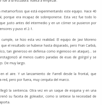
e fue a la escuadra. Vuelta a empezar.
a metamorfosis que está experimentando este equipo. Hace 40
al, porque era incapaz de sobreponerse. Esta vez fue todo lo
s, que justo antes del intermedio y en un córner se pusieron por
ensores y puso el 2-1.
e cumple, se hizo esta vez realidad. El equipo de Javi Moreno
s que el resultado se hubiese hasta disparado, pero Fran Carbià,
ífico, tan generoso en defensa como ingenioso en ataque)… se
 protagonizó al menos cuatro paradas de esas de gol/gol y se
go. De muy largo.
n el aire. Y un lanzamiento de Farrell desde la frontal, que
a red, pero por fuera, muy cerquita del marco.
llegó la sentencia. Otra vez en un saque de esquina y en una
enó su faceta de goleador, como si sintiese la necesidad de
aporta.