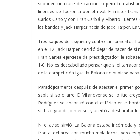
suponen un cruce de camino: o permiten atisbar 
linenses se fueron a por el rival. El míster tra
Carlos Cano y con Fran Carbiá y Alberto Fuentes
las bandas y Jack Harper hacía de Jack Harper. La 
Tres saques de esquina y cuatro lanzamientos hac
en el 12′ Jack Harper decidió dejar de hacer de s
Fran Carbià ejerciese de prestidigitador, le roba
1-0. No es descabellado pensar que si el tarracon
de la competición igual la Balona no hubiese pasa
Paradójicamente después de asestar el primer go
sabía si so o arre. El Villanovense se lo fue crey
Rodríguez se encontró con el esférico en el bord
se hizo grande, inmenso, y acertó a desbaratar lo 
Ni el aviso sirvió. La Balona estaba incómoda y 
frontal del área con mucha mala leche, pero es 