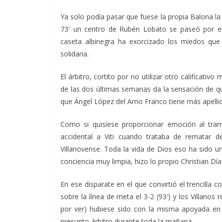
Ya solo podía pasar que fuese la propia Balona la
73′ un centro de Rubén Lobato se paseó por el
caseta albinegra ha exorcizado los miedos que
solidaria.
El árbitro, cortito por no utilizar otro calificativo
de las dos últimas semanas da la sensación de q
que Ángel López del Amo Franco tiene más apelli
Como si quisiese proporcionar emoción al tr
accidental a Viti cuando trataba de rematar de
Villanovense. Toda la vida de Dios eso ha sido un
conciencia muy limpia, hizo lo propio Christian Dí
En ese disparate en el que convirtió el trencilla 
sobre la línea de meta el 3-2 (93′) y los Villano
por ver) hubiese sido con la misma apoyada en e
presunto árbitro durante toda la mañana.