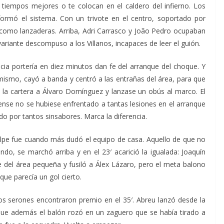
tiempos mejores o te colocan en el caldero del infierno. Los
nsformó el sistema. Con un trivote en el centro, soportado por
 como lanzaderas. Arriba, Adri Carrasco y João Pedro ocupaban
variante descompuso a los Villanos, incapaces de leer el guión.
ia portería en diez minutos dan fe del arranque del choque. Y
í mismo, cayó a banda y centró a las entrañas del área, para que
se la cartera a Álvaro Domínguez y lanzase un obús al marco. El
ense no se hubiese enfrentado a tantas lesiones en el arranque
do por tantos sinsabores. Marca la diferencia.
lpe fue cuando más dudó el equipo de casa. Aquello de que no
endo, se marchó arriba y en el 23′ acarició la igualada: Joaquín
e del área pequeña y fusiló a Álex Lázaro, pero el meta balono
que parecía un gol cierto.
los serones encontraron premio en el 35′. Abreu lanzó desde la
que además el balón rozó en un zaguero que se había tirado a