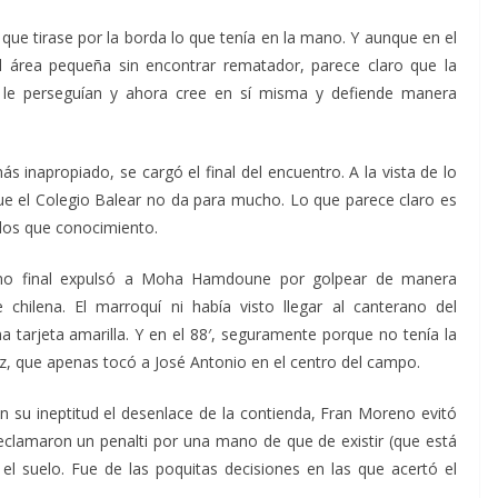
 que tirase por la borda lo que tenía en la mano. Y aunque en el
 área pequeña sin encontrar rematador, parece claro que la
 le perseguían y ahora cree en sí misma y defiende manera
 más inapropiado, se cargó el final del encuentro. A la vista de lo
ue el Colegio Balear no da para mucho. Lo que parece claro es
dos que conocimiento.
amo final expulsó a Moha Hamdoune por golpear de manera
 chilena. El marroquí ni había visto llegar al canterano del
a tarjeta amarilla. Y en el 88′, seguramente porque no tenía la
az, que apenas tocó a José Antonio en el centro del campo.
con su ineptitud el desenlace de la contienda, Fran Moreno evitó
s reclamaron un penalti por una mano de que de existir (que está
l suelo. Fue de las poquitas decisiones en las que acertó el