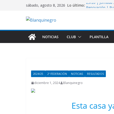
Saltar
Lo último:
25/26 | Jornada
sábado, agosto 8, 2026
al
Renovación | Ru
Fichaje | Justic
contenido
25/26 | Jornada 3
25/26 | Jornada 
NOTICIAS
CLUB
PLANTILLA
2024/25
2º FEDERACIÓN
NOTICIAS
RESULTADOS
diciembre 1, 2024
Blanquinegro
Esta casa y