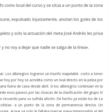
o como local del curso y se sitúa a un punto de la zona
une, expulsado injustamente, anotan los goles de los
leto y solo la actuación del meta José Andrés les priva
 y no voy a dejar que nadie se salga de la línea».
. Los albinegros lograron un triunfo inapelable -corto a tenor
ue hoy por hoy se acredita como un rival directo en la pelea por
gana fuera de casa desde abril. Si los albinegros continúan en la
rde esos paseos por las cloacas de la clasificación del grupo IV
 recuerdo para su sufrida afición. De hecho ya están los de La
colistas- a un punto de la zona de permanencia directa. Un
une, al que ya solo le faltaba marcar (vaya temporadón el del