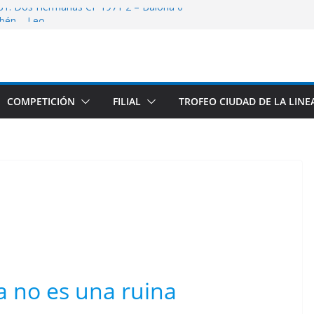
 31: Dos Hermanas CF 1971 2 – Balona 0
bén – Leo
e nuevo extremo izquierdo Balono
3: Club At. Central 2 – Balona 1
32: Balona 0 – Utrera CF 1
COMPETICIÓN
FILIAL
TROFEO CIUDAD DE LA LINE
a no es una ruina