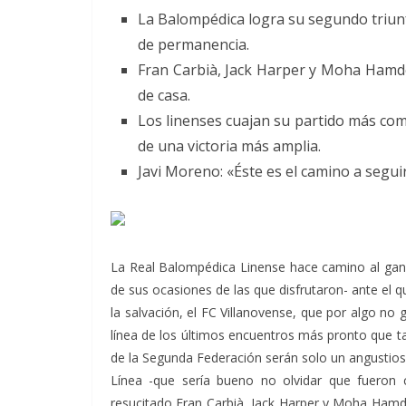
La Balompédica logra su segundo triunf
de permanencia.
Fran Carbià, Jack Harper y Moha Hamdo
de casa.
Los linenses cuajan su partido más comp
de una victoria más amplia.
Javi Moreno: «Éste es el camino a seguir
La Real Balompédica Linense hace camino al ganar
de sus ocasiones de las que disfrutaron- ante el q
la salvación, el FC Villanovense, que por algo no 
línea de los últimos encuentros más pronto que ta
de la Segunda Federación serán solo un angustioso
Línea -que sería bueno no olvidar que fueron 
resucitado Fran Carbià, Jack Harper y Moha Hamdo