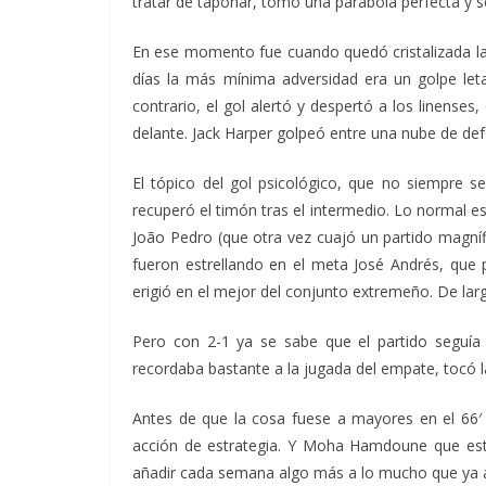
tratar de taponar, tomó una parábola perfecta y s
En ese momento fue cuando quedó cristalizada l
días la más mínima adversidad era un golpe let
contrario, el gol alertó y despertó a los linense
delante. Jack Harper golpeó entre una nube de def
El tópico del gol psicológico, que no siempre s
recuperó el timón tras el intermedio. Lo normal e
João Pedro (que otra vez cuajó un partido magn
fueron estrellando en el meta José Andrés, que
erigió en el mejor del conjunto extremeño. De lar
Pero con 2-1 ya se sabe que el partido seguía e
recordaba bastante a la jugada del empate, tocó l
Antes de que la cosa fuese a mayores en el 66′ 
acción de estrategia. Y Moha Hamdoune que estr
añadir cada semana algo más a lo mucho que ya 