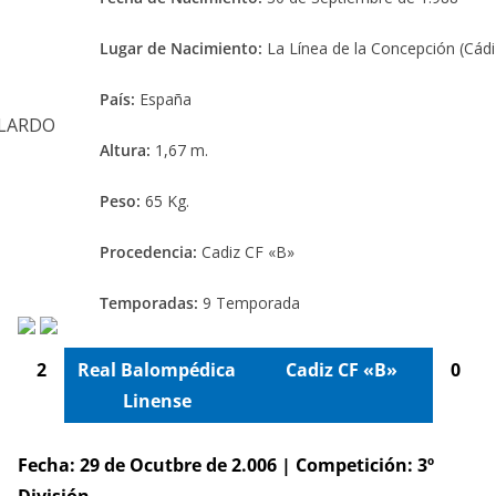
Lugar de Nacimiento:
La Línea de la Concepción (Cádi
País:
España
Altura:
1,67 m.
Peso:
65 Kg.
Procedencia:
Cadiz CF «B»
Temporadas:
9 Temporada
2
Real Balompédica
Cadiz CF «B»
0
Linense
Fecha: 29 de Ocutbre de 2.006 | Competición: 3º