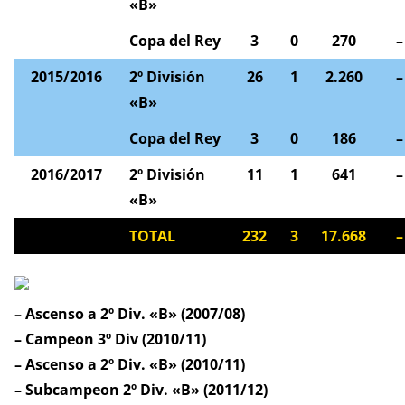
«B»
Copa del Rey
3
0
270
–
2015/2016
2º División
26
1
2.260
–
«B»
Copa del Rey
3
0
186
–
2016/2017
2º División
11
1
641
–
«B»
TOTAL
232
3
17.668
–
– Ascenso a 2º Div. «B» (2007/08)
– Campeon 3º Div (2010/11)
– Ascenso a 2º Div. «B» (2010/11)
– Subcampeon 2º Div. «B» (2011/12)