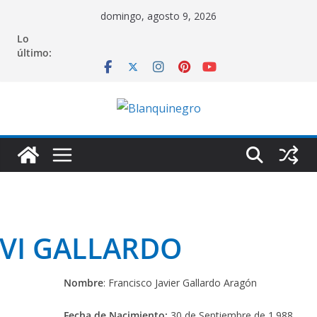
Saltar
domingo, agosto 9, 2026
al
Lo
contenido
último:
AVI GALLARDO
Nombre
: Francisco Javier Gallardo Aragón
Fecha de Nacimiento:
30 de Septiembre de 1.988