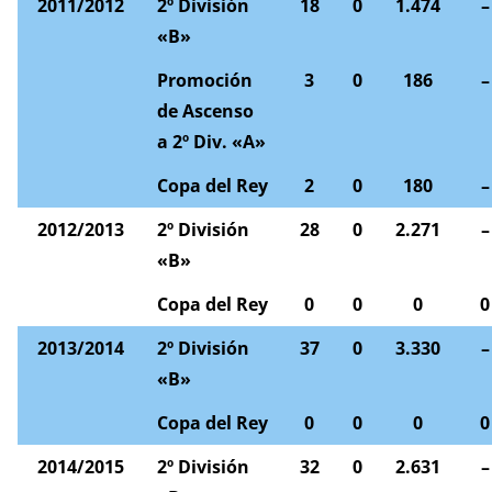
2011/2012
2º División
18
0
1.474
–
«B»
Promoción
3
0
186
–
de Ascenso
a 2º Div. «A»
Copa del Rey
2
0
180
–
2012/2013
2º División
28
0
2.271
–
«B»
Copa del Rey
0
0
0
0
2013/2014
2º División
37
0
3.330
–
«B»
Copa del Rey
0
0
0
0
2014/2015
2º División
32
0
2.631
–