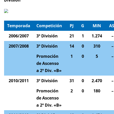
División
Temporada
Competición
PJ
G
MIN
AS
2006/2007
3º División
21
1
1.274
–
2007/2008
3º División
14
0
310
–
Promoción
1
0
5
–
de Ascenso
a 2º Div. «B»
2010/2011
3º División
31
0
2.470
–
Promoción
2
0
180
–
de Ascenso
a 2º Div. «B»