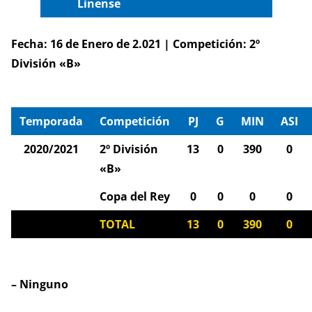
Linense
Fecha: 16 de Enero de 2.021 | Competición: 2º
División «B»
Temporada
Competición
PJ
G
MIN
ASI
2020/2021
2º División
13
0
390
0
«B»
Copa del Rey
0
0
0
0
TOTAL
13
0
390
0
– Ninguno