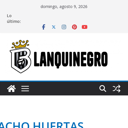
Saltar
domingo, agosto 9, 2026
al
Lo
contenido
último:
ACHO HUERTAS