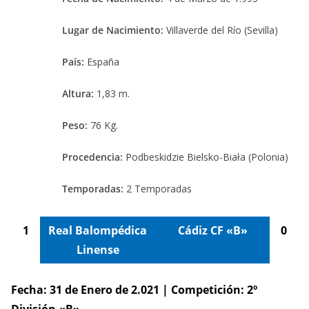
Lugar de Nacimiento:
Villaverde del Río (Sevilla)
País:
España
Altura:
1,83 m.
Peso:
76 Kg.
Procedencia:
Podbeskidzie Bielsko-Biała (Polonia)
Temporadas:
2 Temporadas
1
Real Balompédica
Cádiz CF «B»
0
Linense
Fecha: 31 de Enero de 2.021 | Competición: 2º