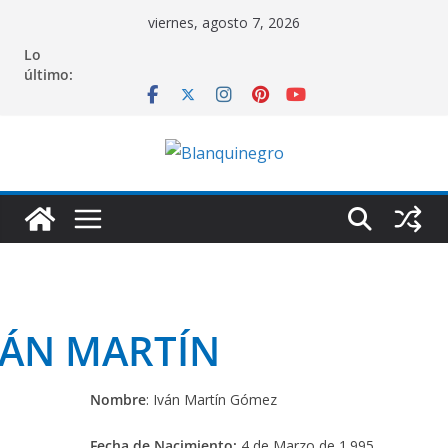
Saltar
viernes, agosto 7, 2026
al
Lo
contenido
último:
VÁN MARTÍN
Nombre
: Iván Martín Gómez
Fecha de Nacimiento:
4 de Marzo de 1.995