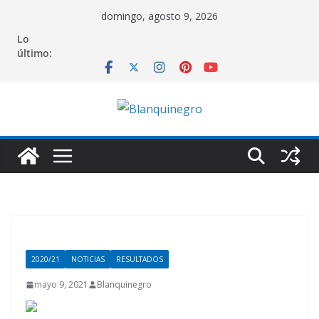
Saltar
domingo, agosto 9, 2026
al
Lo
contenido
último:
2020/21
NOTICIAS
RESULTADOS
mayo 9, 2021
Blanquinegro