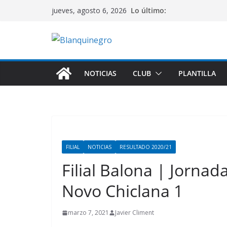
Saltar
Lo último:
jueves, agosto 6, 2026
al
contenido
NOTICIAS
CLUB
PLANTILLA
FILIAL
NOTICIAS
RESULTADO 2020/21
Filial Balona | Jornad
Novo Chiclana 1
marzo 7, 2021
Javier Climent